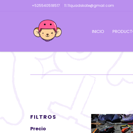
+525540518517
11.11quadskate@gmail.com
INICIO
PRODUCT
FILTROS
Precio