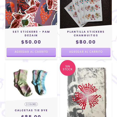
SET STICKERS - PAM
PLANTILLA STICKERS
DEZAIN
CHANGUITOS
$50.00
$80.00
SIN
STOCK
2 COLORES
CALCETAS TIE DYE
$85.00