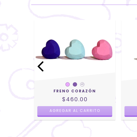
ELL
+1
FRENO CORAZÓN
0
$460.00
AGREGAR AL CARRITO