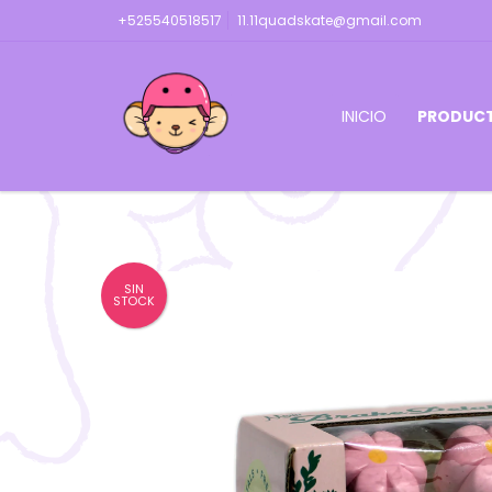
+525540518517
11.11quadskate@gmail.com
INICIO
PRODUC
SIN
STOCK