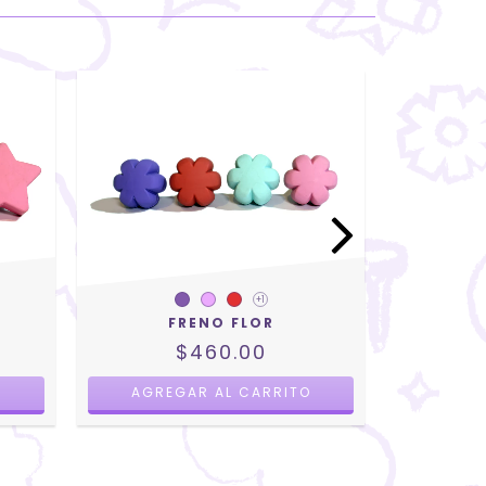
FR
+1
FRENO FLOR
$460.00
O
AGREGAR AL CARRITO