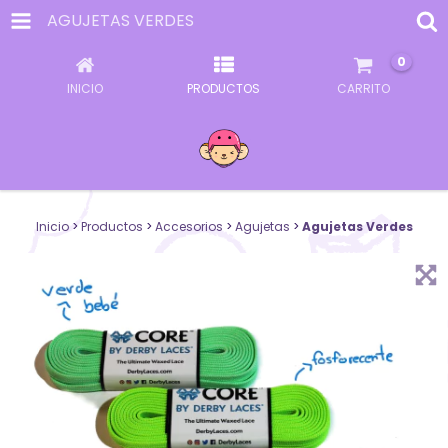
AGUJETAS VERDES
0
INICIO
PRODUCTOS
CARRITO
Inicio
>
Productos
>
Accesorios
>
Agujetas
>
Agujetas Verdes